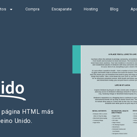
ctos
Compra
Escaparate
Hosting
Blog
Ap
ido
de página HTML más
Reino Unido.